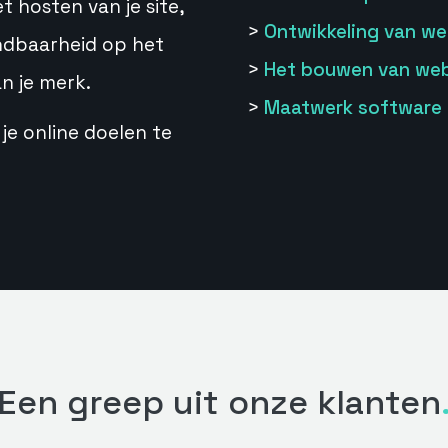
t hosten van je site,
>
Ontwikkeling van we
indbaarheid op het
>
Het bouwen van we
n je merk.
>
Maatwerk software 
je online doelen te
Een greep uit onze klanten