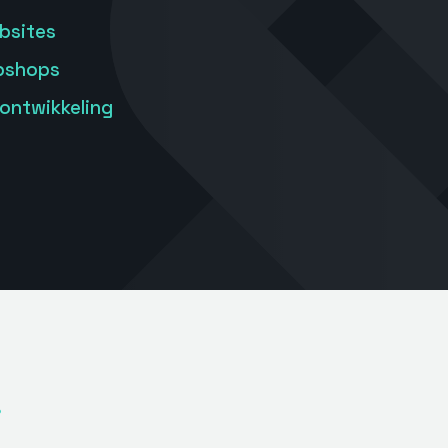
bsites
bshops
ontwikkeling