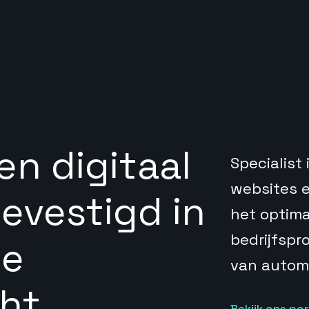
een digitaal
Specialist
websites 
evestigd in
het optima
bedrijfspr
ie
van automa
ht.