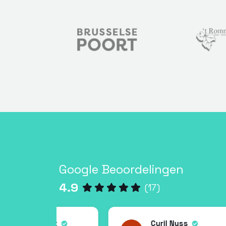
Google Beoordelingen
4.9
(17)
Box
Cyril Nuss