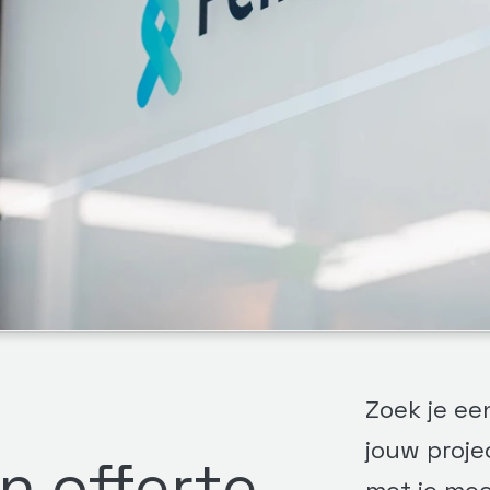
Zoek je ee
jouw proje
n offerte