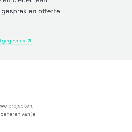
e en bieden een
d gesprek en offerte
ctgegevens
uwe projecten,
 beheren van je